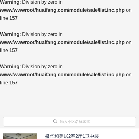
Warning
: Division by zero in
/www/wwwroot/huaifang.com/module/sale/list.inc.php
on
line
157
Warning
: Division by zero in
/www/wwwroot/huaifang.com/module/sale/list.inc.php
on
line
157
Warning
: Division by zero in
/www/wwwroot/huaifang.com/module/sale/list.inc.php
on
line
157
输入小区名称试试
盛华和美居2室2厅1卫中装