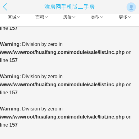
淮房网手机版二手房
Warning
: Division by zero in
区域
面积
房价
类型
更多
/www/wwwroot/huaifang.com/module/sale/list.inc.php
on
line
157
Warning
: Division by zero in
/www/wwwroot/huaifang.com/module/sale/list.inc.php
on
line
157
Warning
: Division by zero in
/www/wwwroot/huaifang.com/module/sale/list.inc.php
on
line
157
Warning
: Division by zero in
/www/wwwroot/huaifang.com/module/sale/list.inc.php
on
line
157