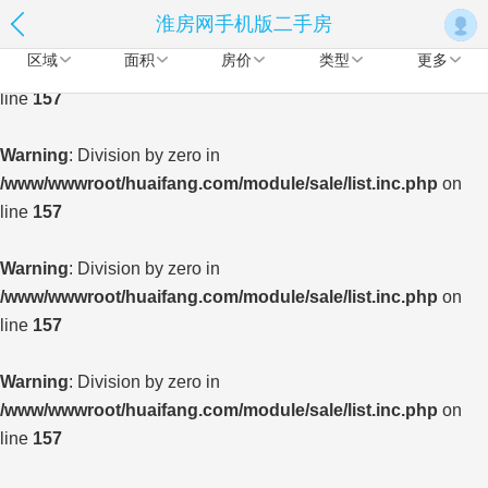
淮房网手机版二手房
Warning
: Division by zero in
区域
面积
房价
类型
更多
/www/wwwroot/huaifang.com/module/sale/list.inc.php
on
line
157
Warning
: Division by zero in
/www/wwwroot/huaifang.com/module/sale/list.inc.php
on
line
157
Warning
: Division by zero in
/www/wwwroot/huaifang.com/module/sale/list.inc.php
on
line
157
Warning
: Division by zero in
/www/wwwroot/huaifang.com/module/sale/list.inc.php
on
line
157