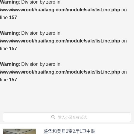
Warning
: Division by zero in
/www/wwwroot/huaifang.com/module/sale/list.inc.php
on
line
157
Warning
: Division by zero in
/www/wwwroot/huaifang.com/module/sale/list.inc.php
on
line
157
Warning
: Division by zero in
/www/wwwroot/huaifang.com/module/sale/list.inc.php
on
line
157
输入小区名称试试
盛华和美居2室2厅1卫中装