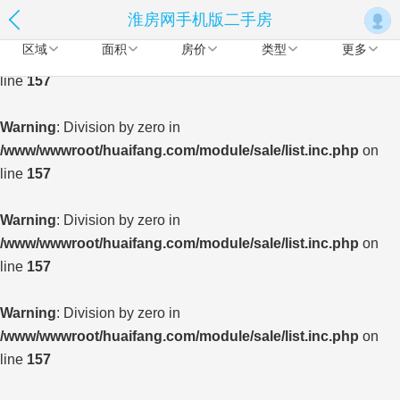
淮房网手机版二手房
Warning
: Division by zero in
区域
面积
房价
类型
更多
/www/wwwroot/huaifang.com/module/sale/list.inc.php
on
line
157
Warning
: Division by zero in
/www/wwwroot/huaifang.com/module/sale/list.inc.php
on
line
157
Warning
: Division by zero in
/www/wwwroot/huaifang.com/module/sale/list.inc.php
on
line
157
Warning
: Division by zero in
/www/wwwroot/huaifang.com/module/sale/list.inc.php
on
line
157