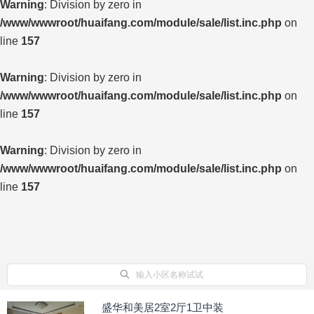
Warning
: Division by zero in
/www/wwwroot/huaifang.com/module/sale/list.inc.php
on
line
157
Warning
: Division by zero in
/www/wwwroot/huaifang.com/module/sale/list.inc.php
on
line
157
Warning
: Division by zero in
/www/wwwroot/huaifang.com/module/sale/list.inc.php
on
line
157
输入小区名称试试
盛华和美居2室2厅1卫中装