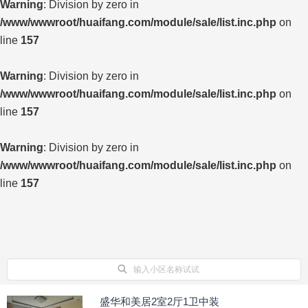
Warning
: Division by zero in
/www/wwwroot/huaifang.com/module/sale/list.inc.php
on
line
157
Warning
: Division by zero in
/www/wwwroot/huaifang.com/module/sale/list.inc.php
on
line
157
Warning
: Division by zero in
/www/wwwroot/huaifang.com/module/sale/list.inc.php
on
line
157
输入小区名称试试
盛华和美居2室2厅1卫中装