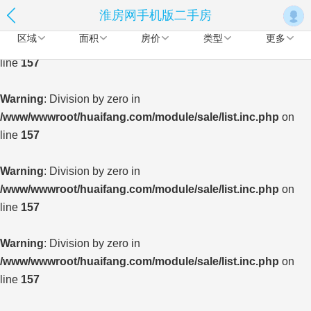
淮房网手机版二手房
Warning
: Division by zero in
区域
面积
房价
类型
更多
/www/wwwroot/huaifang.com/module/sale/list.inc.php
on
line
157
Warning
: Division by zero in
/www/wwwroot/huaifang.com/module/sale/list.inc.php
on
line
157
Warning
: Division by zero in
/www/wwwroot/huaifang.com/module/sale/list.inc.php
on
line
157
Warning
: Division by zero in
/www/wwwroot/huaifang.com/module/sale/list.inc.php
on
line
157