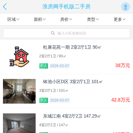
淮房网手机版二手房
区域
面积
房价
类型
更多
输入小区名称试试
杜康花苑一期 2室2厅1卫 90㎡
2室2厅1卫 / 90㎡
38万元
个人
2026-03-07
钵池小区D区 3室2厅1卫 101㎡
3室2厅1卫 / 101㎡
42.8万元
个人
2026-03-07
东城江南 4室2厅2卫 147.29㎡
4室2厅2卫 / 147㎡