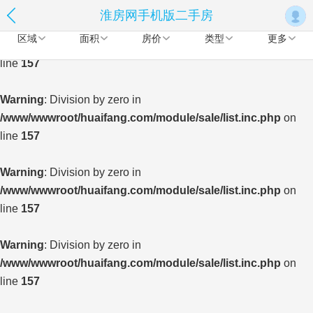
淮房网手机版二手房
Warning
: Division by zero in
区域
面积
房价
类型
更多
/www/wwwroot/huaifang.com/module/sale/list.inc.php
on
line
157
Warning
: Division by zero in
/www/wwwroot/huaifang.com/module/sale/list.inc.php
on
line
157
Warning
: Division by zero in
/www/wwwroot/huaifang.com/module/sale/list.inc.php
on
line
157
Warning
: Division by zero in
/www/wwwroot/huaifang.com/module/sale/list.inc.php
on
line
157