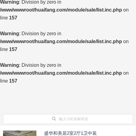
Warning
: Division by zero in
/www/wwwroot/huaifang.com/module/sale/list.inc.php
on
line
157
Warning
: Division by zero in
/www/wwwroot/huaifang.com/module/sale/list.inc.php
on
line
157
Warning
: Division by zero in
/www/wwwroot/huaifang.com/module/sale/list.inc.php
on
line
157
输入小区名称试试
盛华和美居2室2厅1卫中装