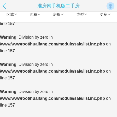
淮房网手机版二手房
Warning
: Division by zero in
区域
面积
房价
类型
更多
/www/wwwroot/huaifang.com/module/sale/list.inc.php
on
line
157
Warning
: Division by zero in
/www/wwwroot/huaifang.com/module/sale/list.inc.php
on
line
157
Warning
: Division by zero in
/www/wwwroot/huaifang.com/module/sale/list.inc.php
on
line
157
Warning
: Division by zero in
/www/wwwroot/huaifang.com/module/sale/list.inc.php
on
line
157