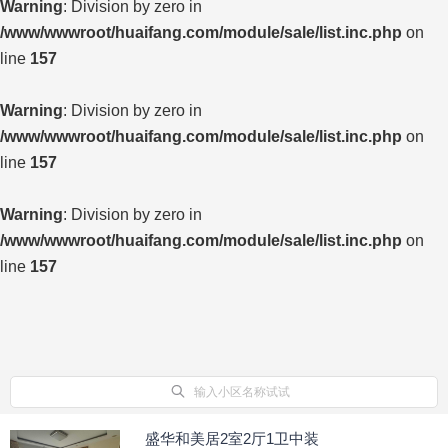
Warning
: Division by zero in
/www/wwwroot/huaifang.com/module/sale/list.inc.php
on
line
157
Warning
: Division by zero in
/www/wwwroot/huaifang.com/module/sale/list.inc.php
on
line
157
Warning
: Division by zero in
/www/wwwroot/huaifang.com/module/sale/list.inc.php
on
line
157
输入小区名称试试
盛华和美居2室2厅1卫中装