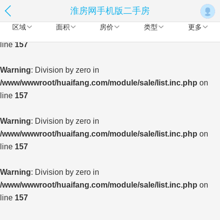
淮房网手机版二手房
Warning
: Division by zero in
区域
面积
房价
类型
更多
/www/wwwroot/huaifang.com/module/sale/list.inc.php
on
line
157
Warning
: Division by zero in
/www/wwwroot/huaifang.com/module/sale/list.inc.php
on
line
157
Warning
: Division by zero in
/www/wwwroot/huaifang.com/module/sale/list.inc.php
on
line
157
Warning
: Division by zero in
/www/wwwroot/huaifang.com/module/sale/list.inc.php
on
line
157