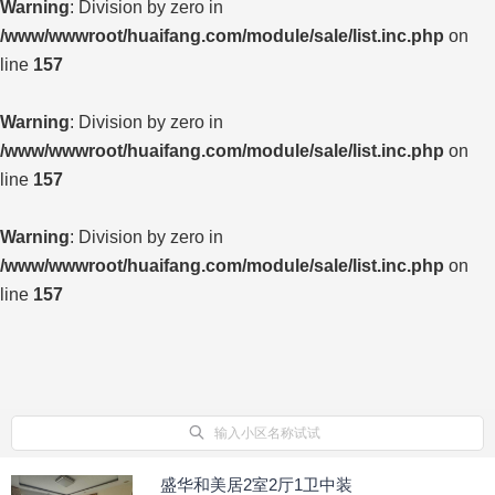
Warning
: Division by zero in
/www/wwwroot/huaifang.com/module/sale/list.inc.php
on
line
157
Warning
: Division by zero in
/www/wwwroot/huaifang.com/module/sale/list.inc.php
on
line
157
Warning
: Division by zero in
/www/wwwroot/huaifang.com/module/sale/list.inc.php
on
line
157
输入小区名称试试
盛华和美居2室2厅1卫中装