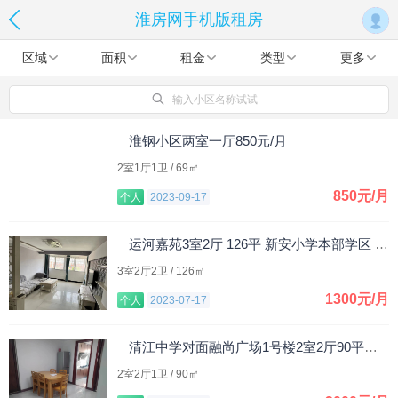
淮房网手机版租房
区域
面积
租金
类型
更多
输入小区名称试试
淮钢小区两室一厅850元/月
2室1厅1卫 / 69㎡
850元/月
个人
2023-09-17
运河嘉苑3室2厅 126平 新安小学本部学区 1300元/月
3室2厅2卫 / 126㎡
1300元/月
个人
2023-07-17
清江中学对面融尚广场1号楼2室2厅90平米，整租。
2室2厅1卫 / 90㎡