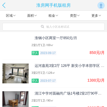
淮房网手机版租房
区域
面积
租金
类型
更多
输入小区名称试试
淮钢小区两室一厅850元/月
2室1厅1卫 / 69㎡
850元/月
个人
2023-09-17
运河嘉苑3室2厅 126平 新安小学本部学区 1300元/月
3室2厅2卫 / 126㎡
1300元/月
个人
2023-07-17
清江中学对面融尚广场1号楼2室2厅90平米，整租。
2室2厅1卫 / 90㎡