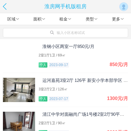
淮房网手机版租房
区域
面积
租金
类型
更多
输入小区名称试试
淮钢小区两室一厅850元/月
2室1厅1卫 / 69㎡
850元/月
个人
2023-09-17
运河嘉苑3室2厅 126平 新安小学本部学区 1300元/月
3室2厅2卫 / 126㎡
1300元/月
个人
2023-07-17
清江中学对面融尚广场1号楼2室2厅90平米，整租。
2室2厅1卫 / 90㎡