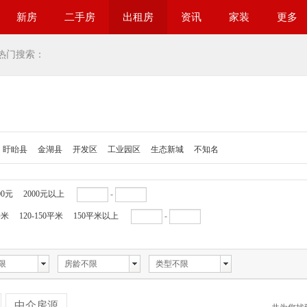
新房
二手房
出租房
资讯
家装
更多
热门搜索：
盱眙县
金湖县
开发区
工业园区
生态新城
不知名
00元
2000元以上
-
平米
120-150平米
150平米以上
-
限
房龄不限
类型不限
中介房源