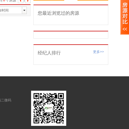
到
0
个房源
1
下
一
布时间
您最近浏览过的房源
页
更多>>
经纪人排行
描二微码