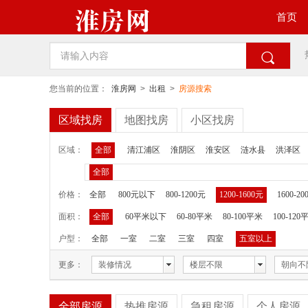
首页

您当前的位置：
淮房网
>
出租
>
房源搜索
区域找房
地图找房
小区找房
区域：
全部
清江浦区
淮阴区
淮安区
涟水县
洪泽区
全部
价格：
全部
800元以下
800-1200元
1200-1600元
1600-20
面积：
全部
60平米以下
60-80平米
80-100平米
100-120
户型：
全部
一室
二室
三室
四室
五室以上
更多：
装修情况
楼层不限
朝向不
全部房源
热推房源
急租房源
个人房源