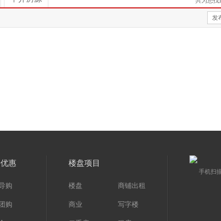
共为您找
发
房优惠
楼盘项目
手机扫
导购
楼盘
商铺出租
团购
商业
写字楼