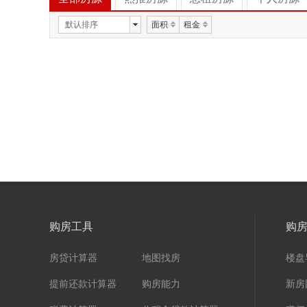
默认排序
面积
租金
购房工具
购
房贷计算器
地图找房
楼盘
提前还款计算器
购房能力
新房